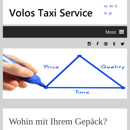
en
de
it
ru
gr
Menü
Startseite
Volos
Pilio
Meteora
Ägäische Inseln
Wohin mit Ihrem Gepäck?