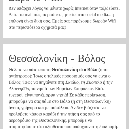
Αθήνα
Νησιά Αιγαίου
Δεν υπάρχει λόγος να μένετε χωρίς Internet όταν ταξιδεύετε.
Δείτε τα mail σας, σερφάρετε, μπείτε στα social media...η
Θεσσαλονίκη
Τιμές
επιλογή είναι δική σας. Εμείς σας παρέχουμε δωρεάν Wifi
στα περισσότερα οχήματά μας!
Επικοινωνία
Σύνδεσμοι
Θεσσαλονίκη - Βόλος
Θέλετε να πάτε από τη
Θεσσαλονίκη στο Βόλο
(ή το
αντίστροφο); Ίσως ο τελικός προορισμός σας να είναι ο
Βόλος. Ίσως να πηγαίνετε
στη Σκιάθο, τη Σκόπελο ή την
Αλόννησσο
, τα νησιά των Βορείων Σποράδων. Είστε
τυχεροί, είναι πανέμορφα νησιά! Σε κάθε περίπτωση,
μπορούμε να σας πάμε στο Βόλο (ή στη Θεσσαλονίκη)
άνετα, γρήγορα και με ασφάλεια. Αν δεν βιάζεστε να
προλάβετε κάποιο καράβι ή την πτήση σας από το
αεροδρόμιο της Θεσσαλονίκης, μπορούμε να
σταματήσουμε στα αξιοθέατα που υπάρχουν στη διαδρομή.