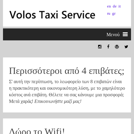
en
de
it
ru
gr
Μενού
Αρχική
Περισσότεροι από 4 επιβάτες;
Βόλος
2
Σ' αυτή την περίπτωση, το λεωφορείο των 8 επιβατών είναι
Η πόλη
Πήλιο
η πρακτικότερη και οικονομικότερη λύση, με το χαμηλότερο
κόστος ανά επιβάτη. Θέλετε να σας κάνουμε μια προσφορά;
Μετά χαράς!
Επικοινωνήστε μαζί μας!
Το μουσείο
Μετέωρα
Βόλος από/προς...
2
Δώρο το Wifi!