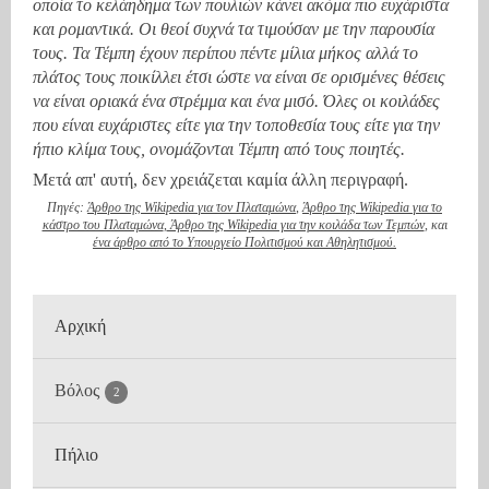
οποία το κελάηδημα των πουλιών κάνει ακόμα πιο ευχάριστα
και ρομαντικά. Οι θεοί συχνά τα τιμούσαν με την παρουσία
τους. Τα Τέμπη έχουν περίπου πέντε μίλια μήκος αλλά το
πλάτος τους ποικίλλει έτσι ώστε να είναι σε ορισμένες θέσεις
να είναι οριακά ένα στρέμμα και ένα μισό. Όλες οι κοιλάδες
που είναι ευχάριστες είτε για την τοποθεσία τους είτε για την
ήπιο κλίμα τους, ονομάζονται Τέμπη από τους ποιητές.
Μετά απ' αυτή, δεν χρειάζεται καμία άλλη περιγραφή.
Πηγές:
Άρθρο της Wikipedia για τον Πλαταμώνα
,
Άρθρο της Wikipedia για το
κάστρο του Πλαταμώνα
,
Άρθρο της Wikipedia για την κοιλάδα των Τεμπών
, και
ένα άρθρο από το Υπουργείο Πολιτισμού και Αθηλητισμού.
Αρχική
Βόλος
2
Η πόλη
Πήλιο
Το μουσείο